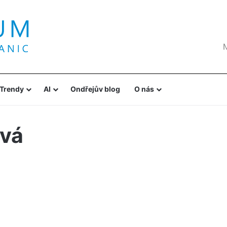
Trendy
AI
Ondřejův blog
O nás
vá
,