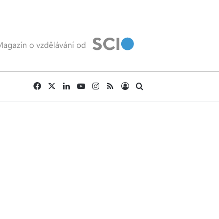
Facebook
X
LinkedIn
YouTube
Instagram
RSS
Přihlásit se
Vyhledat