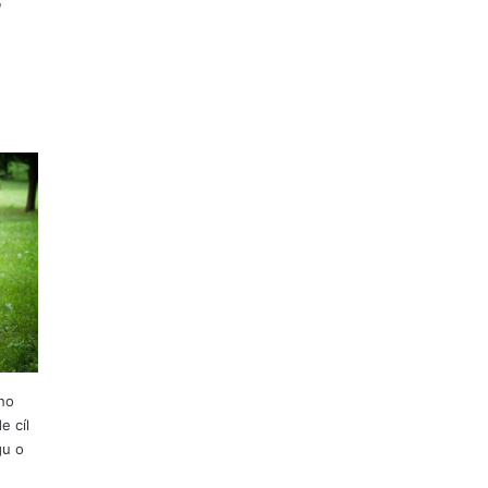
ho
e cíl
gu o