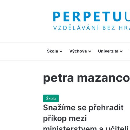
Škola
Výchova
Univerzita
petra mazanco
Škola
Snažíme se přehradit
příkop mezi
ministerstvem a učiteli