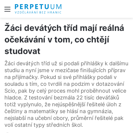
Menu
Žáci devátých tříd mají reálná
očekávání v tom, co chtějí
studovat
Žáci devátých tříd už si podali přihlášky k dalšímu
studiu a nyní jsme v mezičase finišujících příprav
na přijímačky. Pokud si své přihlášky podali v
souladu s tím, co tvrdili na podzim v dotazování
Scio, pak by celý proces mohl proběhnout velice
hladce. Z testování bezmála 22 tisíc deváťáků
totiž vyplynulo, že nejúspěšnější řešitelé úloh z
češtiny a matematiky se hlásí na gymnázia,
nejslabší na učební obory, průměrní řešitelé pak
volí ostatní typy středních škol.