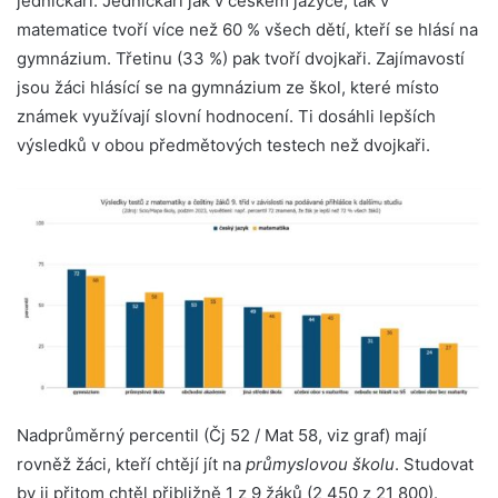
jedničkáři. Jedničkáři jak v českém jazyce, tak v
matematice tvoří více než 60 % všech dětí, kteří se hlásí na
gymnázium. Třetinu (33 %) pak tvoří dvojkaři. Zajímavostí
jsou žáci hlásící se na gymnázium ze škol, které místo
známek využívají slovní hodnocení. Ti dosáhli lepších
výsledků v obou předmětových testech než dvojkaři.
Nadprůměrný percentil (Čj 52 / Mat 58, viz graf) mají
rovněž žáci, kteří chtějí jít na
průmyslovou školu
. Studovat
by ji přitom chtěl přibližně 1 z 9 žáků (2 450 z 21 800).