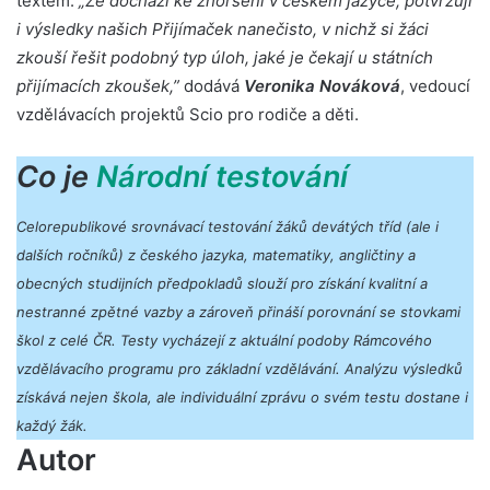
textem.
„Že dochází ke zhoršení v českém jazyce, potvrzují
i výsledky našich Přijímaček nanečisto, v nichž si žáci
zkouší řešit podobný typ úloh, jaké je čekají u státních
přijímacích zkoušek,”
dodává
Veronika Nováková
, vedoucí
vzdělávacích projektů Scio pro rodiče a děti.
Co je
Národní testování
Celorepublikové srovnávací testování žáků devátých tříd (ale i
dalších ročníků) z českého jazyka, matematiky, angličtiny a
obecných studijních předpokladů slouží pro získání kvalitní a
nestranné zpětné vazby a zároveň přináší porovnání se stovkami
škol z celé ČR. Testy vycházejí z aktuální podoby Rámcového
vzdělávacího programu pro základní vzdělávání. Analýzu výsledků
získává nejen škola, ale individuální zprávu o svém testu dostane i
každý žák.
Autor