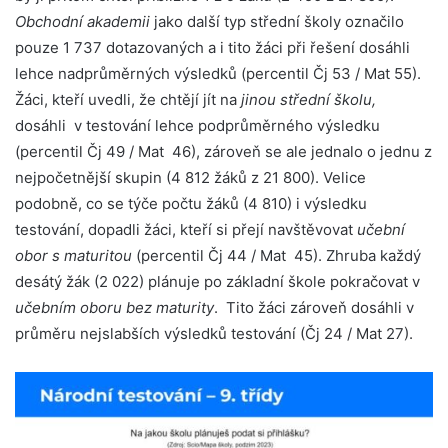
Obchodní akademii
jako další typ střední školy označilo
pouze 1 737 dotazovaných a i tito žáci při řešení dosáhli
lehce nadprůměrných výsledků (percentil Čj 53 / Mat 55).
Žáci, kteří uvedli, že chtějí jít na
jinou střední školu,
dosáhli v testování lehce podprůměrného výsledku
(percentil Čj 49 / Mat 46), zároveň se ale jednalo o jednu z
nejpočetnější skupin (4 812 žáků z 21 800). Velice
podobně, co se týče počtu žáků (4 810) i výsledku
testování, dopadli žáci, kteří si přejí navštěvovat
učební
obor s maturitou
(percentil Čj 44 / Mat 45). Zhruba každý
desátý žák (2 022) plánuje po základní škole pokračovat v
učebním oboru bez maturity
. Tito žáci zároveň dosáhli v
průměru nejslabších výsledků testování (Čj 24 / Mat 27).