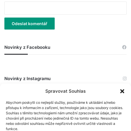
Novinky z Facebooku
Novinky z Instagramu
Spravovat Souhlas
The Instagram Access Token is expired, Go to the Theme
Abychom poskytli co nejlepší služby, používáme k ukládání a/nebo
options page > Integrations, to to refresh it.
přístupu k informacím o zařízení, technologie jako jsou soubory cookies.
Souhlas s těmito technologiemi nám umožní zpracovávat údaje, jako je
chování při procházení nebo jedinečná ID na tomto webu. Nesouhlas
nebo odvolání souhlasu může nepříznivě ovlivnit určité vlastnosti a
funkce.
© Scio 2026