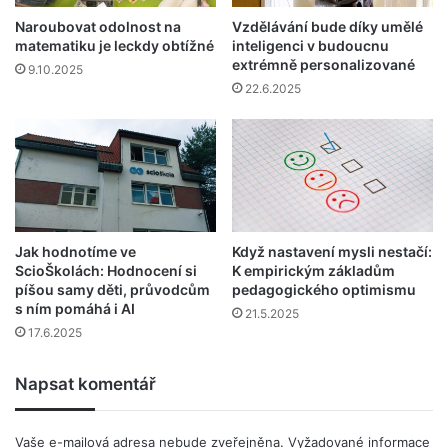
Naroubovat odolnost na
Vzdělávání bude díky umělé
matematiku je leckdy obtížné
inteligenci v budoucnu
extrémně personalizované
9.10.2025
22.6.2025
Jak hodnotíme ve
Když nastavení mysli nestačí:
ScioŠkolách: Hodnocení si
K empirickým základům
píšou samy děti, průvodcům
pedagogického optimismu
s ním pomáhá i AI
21.5.2025
17.6.2025
Napsat komentář
Vaše e-mailová adresa nebude zveřejněna.
Vyžadované informace