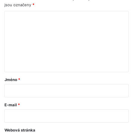
jsou označeny
*
K
o
m
e
n
t
á
ř
Jméno
*
*
E-mail
*
Webová stránka