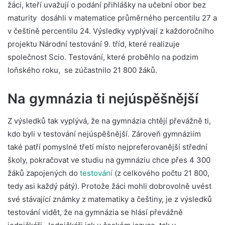
žáci, kteří uvažují o podání přihlášky na učební obor bez
maturity dosáhli v matematice průměrného percentilu 27 a
v češtině percentilu 24. Výsledky vyplývají z každoročního
projektu Národní testování 9. tříd, které realizuje
společnost Scio. Testování, které proběhlo na podzim
loňského roku, se zúčastnilo 21 800 žáků.
Na gymnázia ti nejúspěšnější
Z výsledků tak vyplývá, že na gymnázia chtějí převážně ti,
kdo byli v testování nejúspěšnější. Zároveň gymnáziím
také patří pomyslné třetí místo nejpreferovanější střední
školy, pokračovat ve studiu na gymnáziu chce přes 4 300
žáků zapojených do
testování
(z celkového počtu 21 800,
tedy asi každý pátý). Protože žáci mohli dobrovolně uvést
své stávající známky z matematiky a češtiny, je z výsledků
testování vidět, že na gymnázia se hlásí převážně