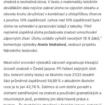
ohebná a neohebná slova. V testu z matematiky letošním
deváťákům dala nejvíce zabrat úloha na výpočet obsahu a
obvodu kruhu (kružnice) v kombinaci s úhlopříčkou čtverce
s pouhou 10% úspěšností. Lehce nad 10% úspěšností byla i
úloha na vyhledání a zpracování údajů z tabulky. Třetí
nejméně úspěšná úloha požadovala znalost umocňování
záporných čísel. Úlohu zvládlo vyřešit necelých 16 % žáků,“
komentuje výsledky
Aneta Vedralová
, vedoucí projektu
Národního testování.
Meziroční srovnání výsledků zároveň signalizuje klesající
úroveň znalostí v České jazyce. Při řešení stejných úloh
(tzv. kotevní úlohy testu) ve školním roce 21/22 dosáhli
žáci průměrné úspěšnosti 54,89 % v aktuálním školním
roce je to jen 42,76 %. Zatímco si umí dobře poradit s
úlohami zaměřenými na znalost a používání gramatických a
mluvnických jevů, problémy jim dělá hlavně práce s