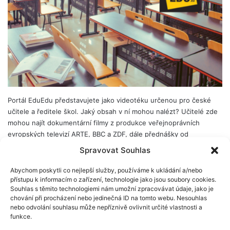
Portál EduEdu představujete jako videotéku určenou pro české
učitele a ředitele škol. Jaký obsah v ní mohou nalézt? Učitelé zde
mohou najít dokumentární filmy z produkce veřejnoprávních
evropských televizí ARTE, BBC a ZDF, dále přednášky od
prestižních světových univerzit a vědeckých organizací, za zmínku
Spravovat Souhlas
stojí například NASA, MIT (Massachusettský technologický…
Abychom poskytli co nejlepší služby, používáme k ukládání a/nebo
Číst dál
přístupu k informacím o zařízení, technologie jako jsou soubory cookies.
Souhlas s těmito technologiemi nám umožní zpracovávat údaje, jako je
chování při procházení nebo jedinečná ID na tomto webu. Nesouhlas
nebo odvolání souhlasu může nepříznivě ovlivnit určité vlastnosti a
funkce.