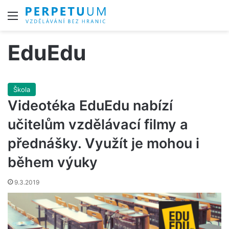
Menu
EduEdu
Škola
Videotéka EduEdu nabízí
učitelům vzdělávací filmy a
přednášky. Využít je mohou i
během výuky
9.3.2019