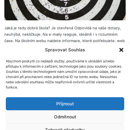
Jaká je tedy dobrá škola? Je otevřená Odpovídá na vaše dotazy,
neuhýbá, nekličkuje. Na e-maily reaguje, ideálně i v rozumném
čase. Na školním webu najdete informace, které potřebujete, web
je srozumitelný, dá se v něm orientovat. Má koncepci Ví, co, kdy a
Spravovat Souhlas
proč bude děti učit a jaké metody k tomu bude používat.…
Abychom poskytli co nejlepší služby, používáme k ukládání a/nebo
Číst dál
přístupu k informacím o zařízení, technologie jako jsou soubory cookies.
Souhlas s těmito technologiemi nám umožní zpracovávat údaje, jako je
chování při procházení nebo jedinečná ID na tomto webu. Nesouhlas
nebo odvolání souhlasu může nepříznivě ovlivnit určité vlastnosti a
funkce.
© Scio 2026
Příjmout
Facebook
X
LinkedIn
YouTube
Instagram
RSS
Odmítnout
Zobrazit předvolby