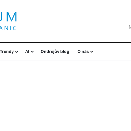
Trendy
AI
Ondřejův blog
O nás