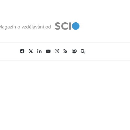
Facebook
X
LinkedIn
YouTube
Instagram
RSS
Přihlásit se
Vyhledat