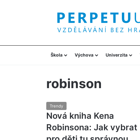
Škola
Výchova
Univerzita
robinson
Trendy
Nová kniha Kena
Robinsona: Jak vybrat
pro děti tu správnou