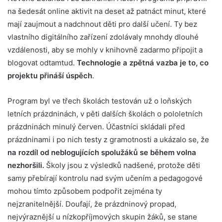
na šedesát online aktivit na deset až patnáct minut, které
mají zaujmout a nadchnout děti pro další učení. Ty bez
vlastního digitálního zařízení zdolávaly mnohdy dlouhé
vzdálenosti, aby se mohly v knihovně zadarmo připojit a
blogovat odtamtud.
Technologie a zpětná vazba je to, co
projektu přináší úspěch
.
Program byl ve třech školách testován už o loňských
letních prázdninách, v pěti dalších školách o pololetních
prázdninách minulý červen. Účastníci skládali před
prázdninami i po nich testy z gramotnosti a ukázalo se, že
na rozdíl od neblogujících spolužáků se během volna
nezhoršili.
Školy jsou z výsledků nadšené, protože děti
samy přebírají kontrolu nad svým učením a pedagogové
mohou tímto způsobem podpořit zejména ty
nejzranitelnější. Doufají, že prázdninový propad,
nejvýraznější u nízkopříjmových skupin žáků, se stane