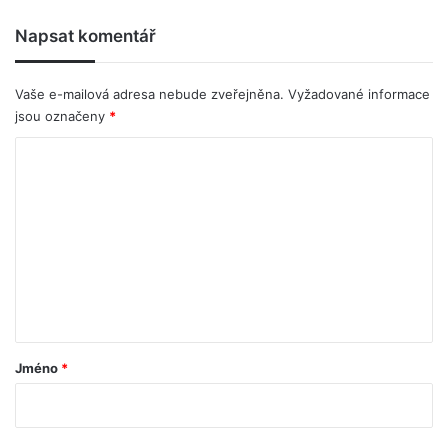
Napsat komentář
Vaše e-mailová adresa nebude zveřejněna.
Vyžadované informace
jsou označeny
*
K
o
m
e
n
t
á
ř
Jméno
*
*