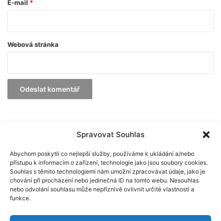
E-mail
*
Webová stránka
Archiv článků
Spravovat Souhlas
Abychom poskytli co nejlepší služby, používáme k ukládání a/nebo
Archiv
přístupu k informacím o zařízení, technologie jako jsou soubory cookies.
článků
Souhlas s těmito technologiemi nám umožní zpracovávat údaje, jako je
chování při procházení nebo jedinečná ID na tomto webu. Nesouhlas
nebo odvolání souhlasu může nepříznivě ovlivnit určité vlastnosti a
funkce.
© Scio 2026