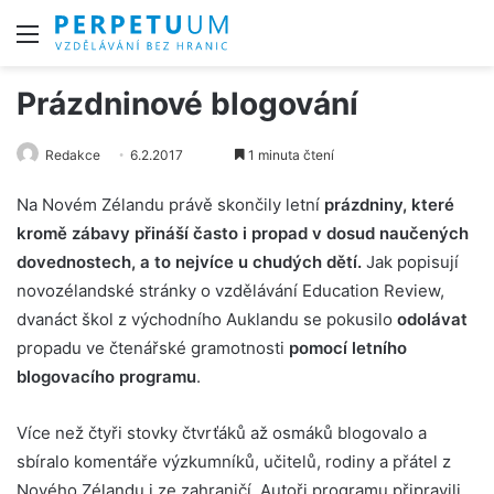
Menu
Prázdninové blogování
Redakce
6.2.2017
1 minuta čtení
Na Novém Zélandu právě skončily letní
prázdniny, které
kromě zábavy přináší často i propad v dosud naučených
dovednostech, a to nejvíce u chudých dětí.
Jak popisují
novozélandské stránky o vzdělávání Education Review,
dvanáct škol z východního Auklandu se pokusilo
odolávat
propadu ve čtenářské gramotnosti
pomocí letního
blogovacího programu
.
Více než čtyři stovky čtvrťáků až osmáků blogovalo a
sbíralo komentáře výzkumníků, učitelů, rodiny a přátel z
Nového Zélandu i ze zahraničí. Autoři programu připravili