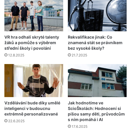
VR hra odhalí skryté talenty
Rekvalifikace jinak: Co
žáků a pomůže s výběrem
znamená stát se právníkem
střední školy i povolání
bez vysoké školy?
12.8.2025
21.7.2025
Vzdělávání bude díky umělé
Jak hodnotíme ve
inteligenci v budoucnu
ScioŠkolách: Hodnocení si
extrémně personalizované
píšou samy děti, průvodcům
s ním pomáhá i AI
22.6.2025
17.6.2025