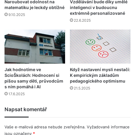
Naroubovat odolnost na
Vzdělávání bude díky umělé
matematiku je leckdy obtížné
inteligenci v budoucnu
extrémně personalizované
9.10.2025
22.6.2025
Jak hodnotíme ve
Když nastavení mysli nestačí:
ScioŠkolách: Hodnocení si
K empirickým základům
píšou samy děti, průvodcům
pedagogického optimismu
s ním pomáhá i AI
21.5.2025
17.6.2025
Napsat komentář
Vaše e-mailová adresa nebude zveřejněna.
Vyžadované informace
jsou označeny
*