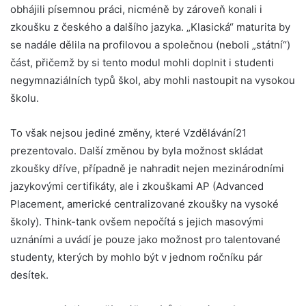
obhájili písemnou práci, nicméně by zároveň konali i
zkoušku z českého a dalšího jazyka. „Klasická“ maturita by
se nadále dělila na profilovou a společnou (neboli „státní“)
část, přičemž by si tento modul mohli doplnit i studenti
negymnaziálních typů škol, aby mohli nastoupit na vysokou
školu.
To však nejsou jediné změny, které Vzdělávání21
prezentovalo. Další změnou by byla možnost skládat
zkoušky dříve, případně je nahradit nejen mezinárodními
jazykovými certifikáty, ale i zkouškami AP (Advanced
Placement, americké centralizované zkoušky na vysoké
školy). Think-tank ovšem nepočítá s jejich masovými
uznáními a uvádí je pouze jako možnost pro talentované
studenty, kterých by mohlo být v jednom ročníku pár
desítek.