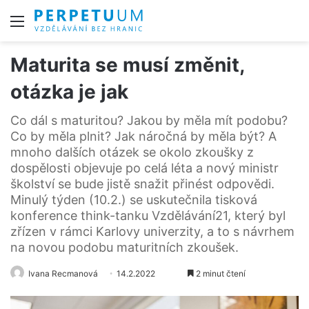
Menu
Maturita se musí změnit,
otázka je jak
Co dál s maturitou? Jakou by měla mít podobu?
Co by měla plnit? Jak náročná by měla být? A
mnoho dalších otázek se okolo zkoušky z
dospělosti objevuje po celá léta a nový ministr
školství se bude jistě snažit přinést odpovědi.
Minulý týden (10.2.) se uskutečnila tisková
konference think-tanku Vzdělávání21, který byl
zřízen v rámci Karlovy univerzity, a to s návrhem
na novou podobu maturitních zkoušek.
Ivana Recmanová
14.2.2022
2 minut čtení