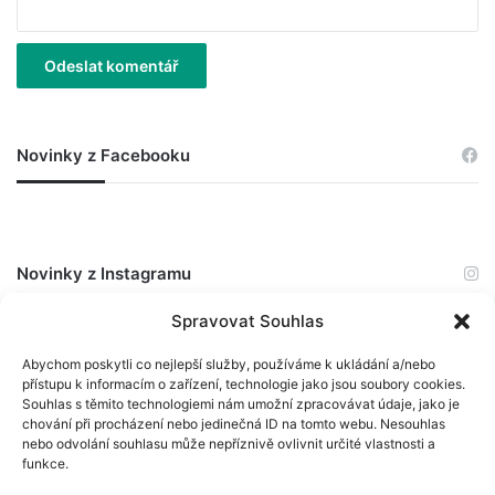
Novinky z Facebooku
Novinky z Instagramu
Spravovat Souhlas
The Instagram Access Token is expired, Go to the Theme
Abychom poskytli co nejlepší služby, používáme k ukládání a/nebo
options page > Integrations, to to refresh it.
přístupu k informacím o zařízení, technologie jako jsou soubory cookies.
Souhlas s těmito technologiemi nám umožní zpracovávat údaje, jako je
chování při procházení nebo jedinečná ID na tomto webu. Nesouhlas
nebo odvolání souhlasu může nepříznivě ovlivnit určité vlastnosti a
funkce.
© Scio 2026