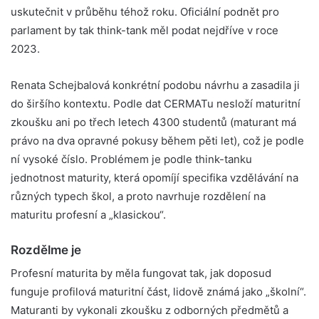
uskutečnit v průběhu téhož roku. Oficiální podnět pro
parlament by tak think-tank měl podat nejdříve v roce
2023.
Renata Schejbalová konkrétní podobu návrhu a zasadila ji
do širšího kontextu. Podle dat CERMATu nesloží maturitní
zkoušku ani po třech letech 4300 studentů (maturant má
právo na dva opravné pokusy během pěti let), což je podle
ní vysoké číslo. Problémem je podle think-tanku
jednotnost maturity, která opomíjí specifika vzdělávání na
různých typech škol, a proto navrhuje rozdělení na
maturitu profesní a „klasickou“.
Rozdělme je
Profesní maturita by měla fungovat tak, jak doposud
funguje profilová maturitní část, lidově známá jako „školní“.
Maturanti by vykonali zkoušku z odborných předmětů a