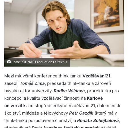
Foto: RODNAE Productions / Pexels
Mezi mluvčími konference think-tanku
Vzdělávání21
zasedli
Tomáš Zima
, předseda think-tanku a zároveň
bývalý rektor univerzity,
Radka Wildová
, prorektorka pro
koncepci a kvalitu vzdělávací činnosti na
Karlově
univerzitě
a místopředsedkyně Vzdělávání21, dále ministr
školství, mládeže a tělovýchovy
Petr Gazdík
(který má v
think-tanku pozastavené členství) a
Renata Schejbalová
,
předsedkyně Rady
Asociace ředitelů gymnázií
a taktéž