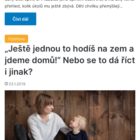
přehled, kolik úkolů mu ještě zbývá. Děti chvilku přemýšlejí…
Číst dál
Výchova
„Ještě jednou to hodíš na zem a
jdeme domů!“ Nebo se to dá říct
i jinak?
23.1.2019