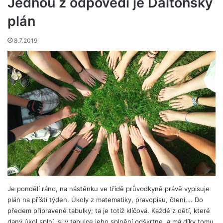
Jednou z odpovědí je Daltonský
plán
8.7.2019
Je pondělí ráno, na nástěnku ve třídě průvodkyně právě vypisuje
plán na příští týden. Úkoly z matematiky, pravopisu, čtení,… Do
předem připravené tabulky; ta je totiž klíčová. Každé z dětí, které
daný úkol splní, si v tabulce jeho splnění odškrtne, a má díky tomu