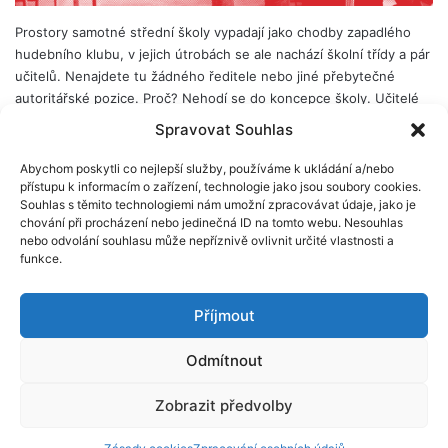
Prostory samotné střední školy vypadají jako chodby zapadlého
hudebního klubu, v jejich útrobách se ale nachází školní třídy a pár
učitelů. Nenajdete tu žádného ředitele nebo jiné přebytečné
autoritářské pozice. Proč? Nehodí se do koncepce školy. Učitelé
jsou přímo placeni studenty a o chodu školy se rozhoduje na
Spravovat Souhlas
pravidelných studentských setkáních.…
Abychom poskytli co nejlepší služby, používáme k ukládání a/nebo
Číst dál
přístupu k informacím o zařízení, technologie jako jsou soubory cookies.
Souhlas s těmito technologiemi nám umožní zpracovávat údaje, jako je
chování při procházení nebo jedinečná ID na tomto webu. Nesouhlas
nebo odvolání souhlasu může nepříznivě ovlivnit určité vlastnosti a
funkce.
© Scio 2026
Příjmout
Facebook
X
LinkedIn
YouTube
Instagram
RSS
Odmítnout
Zobrazit předvolby