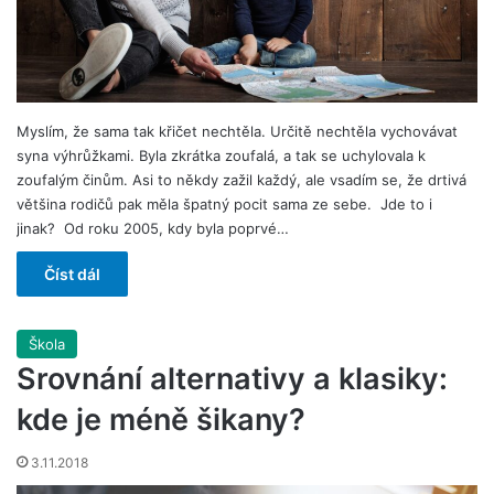
Myslím, že sama tak křičet nechtěla. Určitě nechtěla vychovávat
syna výhrůžkami. Byla zkrátka zoufalá, a tak se uchylovala k
zoufalým činům. Asi to někdy zažil každý, ale vsadím se, že drtivá
většina rodičů pak měla špatný pocit sama ze sebe. Jde to i
jinak? Od roku 2005, kdy byla poprvé…
Číst dál
Škola
Srovnání alternativy a klasiky:
kde je méně šikany?
3.11.2018