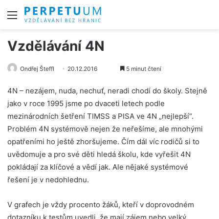
Menu
Vzdělávání 4N
Ondřej Šteffl
20.12.2016
5 minut čtení
4N – nezájem, nuda, nechuť, neradi chodí do školy. Stejně
jako v roce 1995 jsme po dvaceti letech podle
mezinárodních šetření TIMSS a PISA ve 4N „nejlepší“.
Problém 4N systémově nejen že neřešíme, ale mnohými
opatřeními ho ještě zhoršujeme. Čím dál víc rodičů si to
uvědomuje a pro své děti hledá školu, kde vyřešit 4N
pokládají za klíčové a vědí jak. Ale nějaké systémové
řešení je v nedohlednu.
V grafech je vždy procento žáků, kteří v doprovodném
dotazníku k testům uvedli, že mají zájem nebo velký