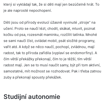
který si vykládají tak, že si děti mají jen bezúčelně hrát. To
je ale naprosté nepochopení.
Děti jsou od přírody evolucí úžasně vyvinuté „stroje“ na
učení. Proto se naučí lézt, chodit, skákat, mluvit, poznat
kočku od psa, rozesmát maminku, rozčílit tatínka. Mnohé
se sami naučí číst, ovládat mobil, psát složité programy,
vařit atd. A když se něco naučí, pochopí, zvládnou, mají
radost, tak to příroda zařídila (vyplaví se endomorfiny). A
čím větší překážky překonají, čím to je těžší, tím větší
radost mají. Jen se to musí naučit samy, být při tom aktivní,
samostatné, mít možnost se rozhodovat. Pak i třeba zatnou
zuby a překonají spousty překážek.
Studijní autonomie