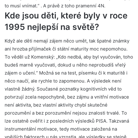
to musí vnímat.“ . A právě z toho pramenní 4N.
Kde jsou děti, které byly v roce
1995 nejlepší na světě?
Když ale děti nemají zájem něco umět, tak špatné známky
ani hrozba přijímaček či státní maturity moc nepomohou.
To věděl už Komenský: „Kdo nedbá, aby byl vyučován, toho
budeš marně vyučovati, dokud u něho neprobudíš vřelý
zájem o učení.“ Možná se na test, písemku či k maturitě i
něco naučí, ale rychle to zapomenou. A výsledek není
vlastně žádný. Současné poznatky kognitivních věd to
potvrzují zcela nepochybně, bez zájmu a vnitřní motivace
není aktivita, bez vlastní aktivity chybí skutečné
porozumění a bez porozumění nejsou znalosti trvalé. To
lze ostatně ověřit i z posledních výsledků PISA. Takzvaná
instrumentální motivace, tedy motivace založená na
vnějších faktorech u nás vzrostla, ale výsledky se stejně