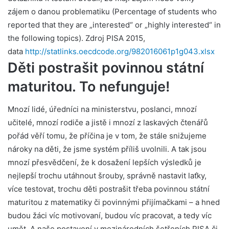
zájem o danou problematiku (Percentage of students who
reported that they are „interested“ or „highly interested“ in
the following topics). Zdroj PISA 2015,
data
http://statlinks.oecdcode.org/982016061p1g043.xlsx
Děti postrašit povinnou státní
maturitou. To nefunguje!
Mnozí lidé, úředníci na ministerstvu, poslanci, mnozí
učitelé, mnozí rodiče a jistě i mnozí z laskavých čtenářů
pořád věří tomu, že příčina je v tom, že stále snižujeme
nároky na děti, že jsme systém příliš uvolnili. A tak jsou
mnozí přesvědčení, že k dosažení lepších výsledků je
nejlepší trochu utáhnout šrouby, správně nastavit laťky,
více testovat, trochu děti postrašit třeba povinnou státní
maturitou z matematiky či povinnými přijímačkami – a hned
budou žáci víc motivovaní, budou víc pracovat, a tedy víc
umět. A naše postavení v mezinárodních šetřeních PISA či