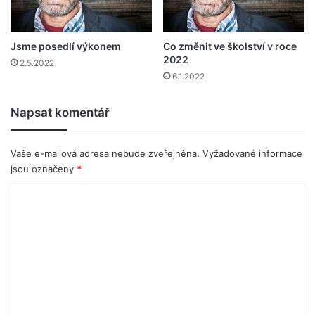
Jsme posedlí výkonem
Co změnit ve školství v roce
2022
2.5.2022
6.1.2022
Napsat komentář
Vaše e-mailová adresa nebude zveřejněna.
Vyžadované informace
jsou označeny
*
K
o
m
e
n
t