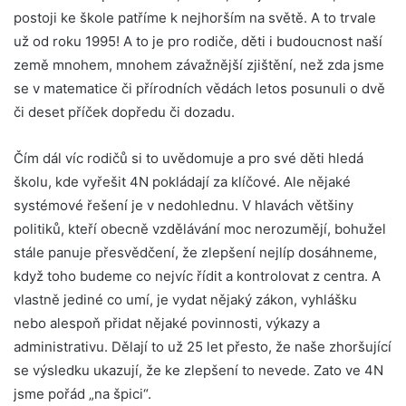
postoji ke škole patříme k nejhorším na světě. A to trvale
už od roku 1995! A to je pro rodiče, děti i budoucnost naší
země mnohem, mnohem závažnější zjištění, než zda jsme
se v matematice či přírodních vědách letos posunuli o dvě
či deset příček dopředu či dozadu.
Čím dál víc rodičů si to uvědomuje a pro své děti hledá
školu, kde vyřešit 4N pokládají za klíčové. Ale nějaké
systémové řešení je v nedohlednu. V hlavách většiny
politiků, kteří obecně vzdělávání moc nerozumějí, bohužel
stále panuje přesvědčení, že zlepšení nejlíp dosáhneme,
když toho budeme co nejvíc řídit a kontrolovat z centra. A
vlastně jediné co umí, je vydat nějaký zákon, vyhlášku
nebo alespoň přidat nějaké povinnosti, výkazy a
administrativu. Dělají to už 25 let přesto, že naše zhoršující
se výsledku ukazují, že ke zlepšení to nevede. Zato ve 4N
jsme pořád „na špici“.