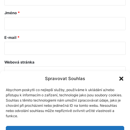
á
ř
Jméno
*
*
E-mail
*
Webová stránka
Spravovat Souhlas
Abychom poskytli co nejlepší služby, používáme k ukládání a/nebo
přístupu k informacím o zařízení, technologie jako jsou soubory cookies.
Souhlas s těmito technologiemi nám umožní zpracovávat údaje, jako je
chování při procházení nebo jedinečná ID na tomto webu. Nesouhlas
nebo odvolání souhlasu může nepříznivě ovlivnit určité vlastnosti a
funkce.
© Scio 2026