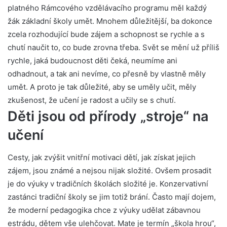
platného Rámcového vzdělávacího programu měl každý
žák základní školy umět. Mnohem důležitější, ba dokonce
zcela rozhodující bude zájem a schopnost se rychle a s
chutí naučit to, co bude zrovna třeba. Svět se mění už příliš
rychle, jaká budoucnost děti čeká, neumíme ani
odhadnout, a tak ani nevíme, co přesně by vlastně měly
umět. A proto je tak důležité, aby se uměly učit, měly
zkušenost, že učení je radost a učily se s chutí.
Děti jsou od přírody „stroje“ na
učení
Cesty, jak zvýšit vnitřní motivaci dětí, jak získat jejich
zájem, jsou známé a nejsou nijak složité. Ovšem prosadit
je do výuky v tradičních školách složité je. Konzervativní
zastánci tradiční školy se jim totiž brání. Často mají dojem,
že moderní pedagogika chce z výuky udělat zábavnou
estrádu, dětem vše ulehčovat. Mate je termín „škola hrou“,