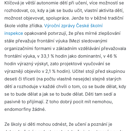
Klíčová je větší autonomie dětí při učení, více možností se
rozhodovat, co, kdy a jak se budu učit, vlastní aktivita dětí,
možnost objevovat, spolupráce. Jenže to v běžné tradiční
škole vidíte zřídka.
Výroční zprávy České školní
inspekce
opakovaně potvrzují, že přes mírné zlepšování
stále převažuje frontální výuka (Mezi sledovanými
organizačními formami v základním vzdělávání převažovala
frontální výuka, v 33,1 % hodin jako dominantní, v 46 %
hodin výrazný výskyt, zato projektové vyučování se
výrazněji objevilo v 2,1 % hodin). Učitel stojí před skupinou
deseti či třiceti (na počtu vlastně nesejde) stejně starých
dětí a rozhoduje v každé chvíli o tom, co se bude dělat, kdy
se to bude dělat a jak se to bude dělat. Děti tam sedí a
pasivně to přijímají. Z toho dobrý pocit mít nemohou,
endomorfiny žádné.
Ze školy si děti mohou odnést, že učení a poznání je