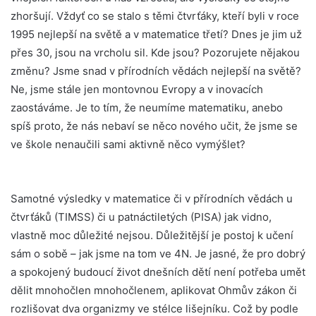
zhoršují. Vždyť co se stalo s těmi čtvrťáky, kteří byli v roce
1995 nejlepší na světě a v matematice třetí? Dnes je jim už
přes 30, jsou na vrcholu sil. Kde jsou? Pozorujete nějakou
změnu? Jsme snad v přírodních vědách nejlepší na světě?
Ne, jsme stále jen montovnou Evropy a v inovacích
zaostáváme. Je to tím, že neumíme matematiku, anebo
spíš proto, že nás nebaví se něco nového učit, že jsme se
ve škole nenaučili sami aktivně něco vymýšlet?
Samotné výsledky v matematice či v přírodních vědách u
čtvrťáků (TIMSS) či u patnáctiletých (PISA) jak vidno,
vlastně moc důležité nejsou. Důležitější je postoj k učení
sám o sobě – jak jsme na tom ve 4N. Je jasné, že pro dobrý
a spokojený budoucí život dnešních dětí není potřeba umět
dělit mnohočlen mnohočlenem, aplikovat Ohmův zákon či
rozlišovat dva organizmy ve stélce lišejníku. Což by podle