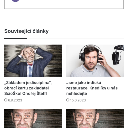
Související články
„Základem je disciplína“,
Jsme jako indická
obrací kartu zakladatel
restaurace. Knedlíky u nás
ScioŠkol Ondřej Šteffl
nehledejte
6.9.2023
15.6.2023