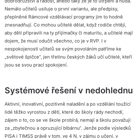
dobrodružství a radost, anebo taky že je to utrpení a nuda.
Nemálo učitelů usiluje o první variantu, ale předpisy,
přeplněné Rámcové vzdělávací programy jim to hodně
znesnadňují. Co mohou učitelé dělat, když rodiče chtějí,
aby děti připravili na ty přijímačky či maturitu, a učitelé mají
dojem, že musí odučit všechno, co je v RVP. I v
nespokojenosti učitelů se svým povoláním patříme ke
„světové špičce“, jen třetinu českých žáků učí učitelé, kteří
jsou se svou prací spokojení.
Systémové řešení v nedohlednu
Aktivní, inovativní, pozitivně naladění a po vzdělání toužící
lidé těžko vyrostou z dětí, které do školy rády nechodí,
zájem o to, co se ve škole probírá, nemají a školu považují
za „zbytečnou a opruzující blbárnu“. Jenže podle výsledků
PISA i TIMSS právě v tom, ve 4 N, v zájmu o učení, v