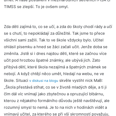
TIMSS se zlepší. To je ovšem omyl.
Zda děti zajímá to, co se učí, a zda do školy chodí rády a učí
se s chutí, to nepokládají za důležité. Tak jsme to přece
všichni sami zažili. Tak to ve škole vždycky bylo. Učitel
ohlásil písemku a hned se žáci začali učit. Jenže doba se
změnila. Jistě si i dnes najdou děti, které se začnou více
učit pod hrozbou špatné známky, ale ubývá jich. Zato
přibývá dětí, které škola nezajímá a špatných známek se
nebojí. A když chtějí něco umět, hledají na webu, ne ve
škole. Situaci
skvěle vystihl nick MaB:
v diskusi na blogu
„Škola přestává stíhat, co se v životě mladých děje, a ti ji
čím dál víc vnímají jako zbytečnou a opruzující blbárnu,
kterou z nějakého formálního důvodu ještě navštěvují, ale
rozumný smysl to nemá. Je to na nich v hodinách vidět a
vnímavý učitel, za kterého se při vší skromností považuju,