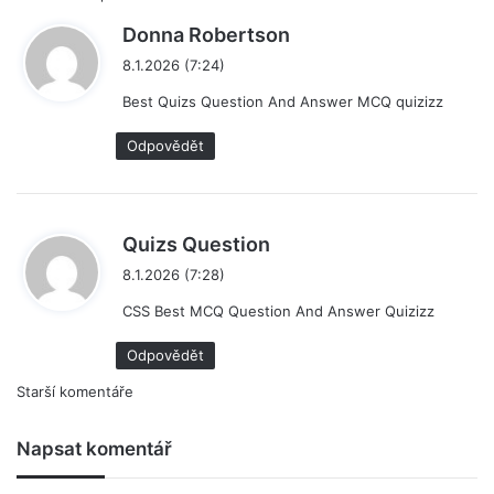
n
Donna Robertson
a
8.1.2026 (7:24)
p
Best Quizs Question And Answer MCQ quizizz
s
a
Odpovědět
l
:
n
Quizs Question
a
8.1.2026 (7:28)
p
CSS Best MCQ Question And Answer Quizizz
s
a
Odpovědět
l
Navigace
Starší komentáře
:
pro
Napsat komentář
komentáře