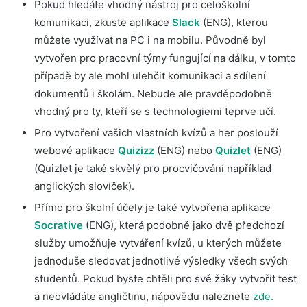
Pokud hledáte vhodný nástroj pro celoškolní
komunikaci, zkuste aplikace
Slack
(ENG), kterou
můžete využívat na PC i na mobilu. Původně byl
vytvořen pro pracovní týmy fungující na dálku, v tomto
případě by ale mohl ulehčit komunikaci a sdílení
dokumentů i školám. Nebude ale pravděpodobně
vhodný pro ty, kteří se s technologiemi teprve učí.
Pro vytvoření vašich vlastních kvízů a her poslouží
webové aplikace
Quizizz
(ENG) nebo
Quizlet
(ENG)
(Quizlet je také skvělý pro procvičování například
anglických slovíček).
Přímo pro školní účely je také vytvořena aplikace
Socrative
(ENG), která podobně jako dvě předchozí
služby umožňuje vytváření kvízů, u kterých můžete
jednoduše sledovat jednotlivé výsledky všech svých
studentů. Pokud byste chtěli pro své žáky vytvořit test
a neovládáte angličtinu, nápovědu naleznete
zde.