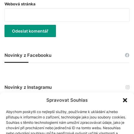
Webová stránka
Novinky z Facebooku
Novinky z Instagramu
Spravovat Souhlas
The Instagram Access Token is expired, Go to the Theme
Abychom poskytli co nejlepší služby, používáme k ukládání a/nebo
options page > Integrations, to to refresh it.
přístupu k informacím o zařízení, technologie jako jsou soubory cookies.
Souhlas s těmito technologiemi nám umožní zpracovávat údaje, jako je
chování při procházení nebo jedinečná ID na tomto webu. Nesouhlas
nebo odvolání souhlasu může nepříznivě ovlivnit určité vlastnosti a