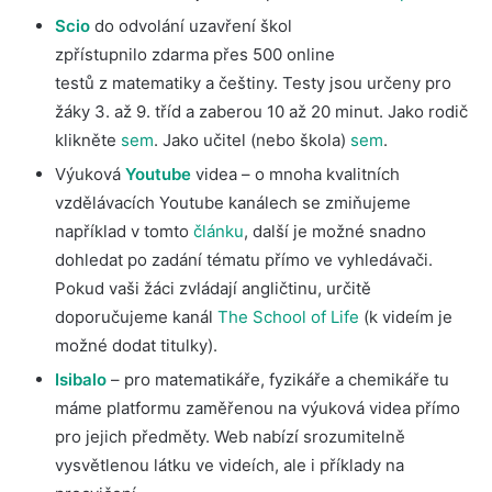
Scio
do odvolání uzavření škol
zpřístupnilo zdarma přes 500 online
testů z matematiky a češtiny. Testy jsou určeny pro
žáky 3. až 9. tříd a zaberou 10 až 20 minut. Jako rodič
klikněte
sem
. Jako učitel (nebo škola)
sem
.
Výuková
Youtube
videa – o mnoha kvalitních
vzdělávacích Youtube kanálech se zmiňujeme
například v tomto
článku
, další je možné snadno
dohledat po zadání tématu přímo ve vyhledávači.
Pokud vaši žáci zvládají angličtinu, určitě
doporučujeme kanál
The School of Life
(k videím je
možné dodat titulky).
Isibalo
– pro matematikáře, fyzikáře a chemikáře tu
máme platformu zaměřenou na výuková videa přímo
pro jejich předměty. Web nabízí srozumitelně
vysvětlenou látku ve videích, ale i příklady na