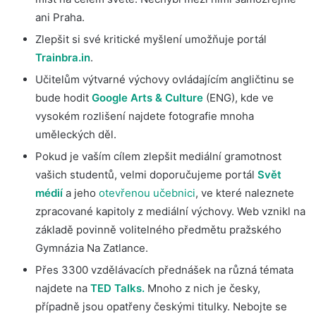
ani Praha.
Zlepšit si své kritické myšlení umožňuje portál
Trainbra.in
.
Učitelům výtvarné výchovy ovládajícím angličtinu se
bude hodit
Google Arts & Culture
(ENG), kde ve
vysokém rozlišení najdete fotografie mnoha
uměleckých děl.
Pokud je vaším cílem zlepšit mediální gramotnost
vašich studentů, velmi doporučujeme portál
Svět
médií
a jeho
otevřenou učebnici
, ve které naleznete
zpracované kapitoly z mediální výchovy. Web vznikl na
základě povinně volitelného předmětu pražského
Gymnázia Na Zatlance.
Přes 3300 vzdělávacích přednášek na různá témata
najdete na
TED Talks.
Mnoho z nich je česky,
případně jsou opatřeny českými titulky. Nebojte se