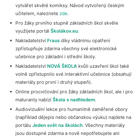
vytvářet skvělé komiksy. Návod vytvořený českým
učitelem, naleznete
zde.
Pro žáky prvního stupně základních škol skvěle
využijete portál
Školákov.eu
.
Nakladatelství
Fraus
díky vládnímu opatření
zpřístupňuje zdarma všechny své elektronické
učebnice pro základní i střední školy.
Nakladatelství
NOVÁ ŠKOLA
kvůli uzavření škol také
volně zpřístupnilo své interaktivní učebnice (obsahují
materiály pro první i druhý stupeň).
Online procvičování pro žáky základních škol, ale i pro
maturanty nabízí
Škola s nadhledem
.
Audiovizuální lekce pro humanitně zaměřené obory
(například dějepis nebo občanskou výuku) najdete na
portálu
Jeden svět na školách
. Všechny materiály
jsou dostupné zdarma a nově nepotřebujete ani