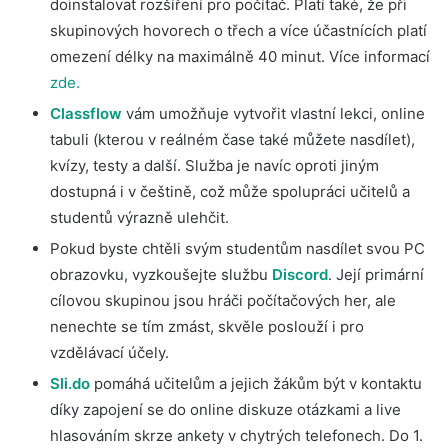
doinstalovat rozšíření pro počítač. Platí také, že při
skupinových hovorech o třech a více účastnících platí
omezení délky na maximálně 40 minut. Více informací
zde.
Classflow
vám umožňuje vytvořit vlastní lekci, online
tabuli (kterou v reálném čase také můžete nasdílet),
kvízy, testy a další. Služba je navíc oproti jiným
dostupná i v češtině, což může spolupráci učitelů a
studentů výrazně ulehčit.
Pokud byste chtěli svým studentům nasdílet svou PC
obrazovku, vyzkoušejte službu
Discord
. Její primární
cílovou skupinou jsou hráči počítačových her, ale
nenechte se tím zmást, skvěle poslouží i pro
vzdělávací účely.
Sli.do
pomáhá učitelům a jejich žákům být v kontaktu
díky zapojení se do online diskuze otázkami a live
hlasováním skrze ankety v chytrých telefonech. Do 1.