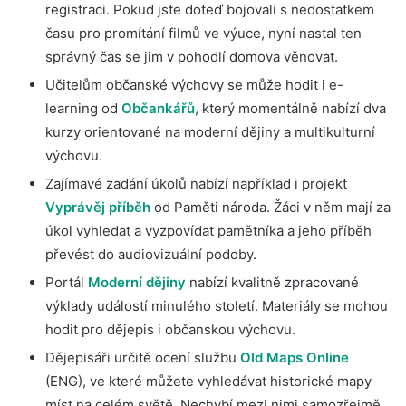
registraci. Pokud jste doteď bojovali s nedostatkem
času pro promítání filmů ve výuce, nyní nastal ten
správný čas se jim v pohodlí domova věnovat.
Učitelům občanské výchovy se může hodit i e-
learning od
Občankářů
, který momentálně nabízí dva
kurzy orientované na moderní dějiny a multikulturní
výchovu.
Zajímavé zadání úkolů nabízí například i projekt
Vyprávěj příběh
od Paměti národa. Žáci v něm mají za
úkol vyhledat a vyzpovídat pamětníka a jeho příběh
převést do audiovizuální podoby.
Portál
Moderní dějiny
nabízí kvalitně zpracované
výklady událostí minulého století. Materiály se mohou
hodit pro dějepis i občanskou výchovu.
Dějepisáři určitě ocení službu
Old Maps Online
(ENG), ve které můžete vyhledávat historické mapy
míst na celém světě. Nechybí mezi nimi samozřejmě