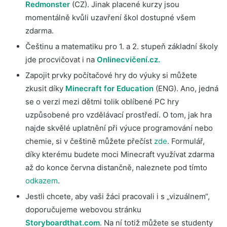
Redmonster
(CZ). Jinak placené kurzy jsou
momentálně kvůli uzavření škol dostupné všem
zdarma.
Češtinu a matematiku pro 1. a 2. stupeň základní školy
jde procvičovat i na
Onlinecvičení.cz.
Zapojit prvky počítačové hry do výuky si můžete
zkusit díky
Minecraft for Education
(ENG). Ano, jedná
se o verzi mezi dětmi tolik oblíbené PC hry
uzpůsobené pro vzdělávací prostředí. O tom, jak hra
najde skvělé uplatnění při výuce programování nebo
chemie, si v češtině můžete přečíst
zde
. Formulář,
díky kterému budete moci Minecraft využívat zdarma
až do konce června distančně, naleznete pod tímto
odkazem
.
Jestli chcete, aby vaši žáci pracovali i s „vizuálnem“,
doporučujeme webovou stránku
Storyboardthat.com
. Na ní totiž můžete se studenty