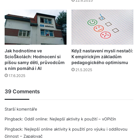
22.6.2025
Jak hodnotíme ve
Když nastavení mysli nestačí:
ScioŠkolách: Hodnocení si
K empirickým základům
píšou samy děti, průvodcům
pedagogického optimismu
s ním pomáhá i AI
21.5.2025
17.6.2025
39 Comments
Navigace
Starší komentáře
Pingback:
Oddíl online: Nejlepší aktivity k použití – vOPičín
pro
Pingback:
Nejlepší online aktivity k použití pro výuku i oddílovou
komentáře
činnost – Zapalovač