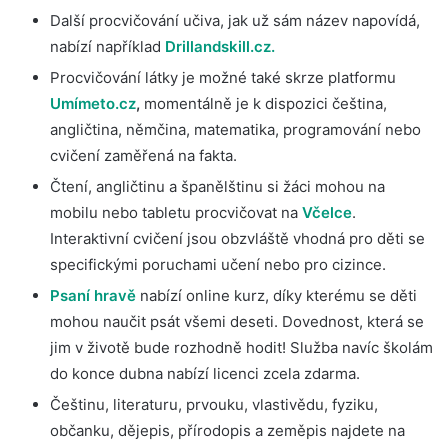
Další procvičování učiva, jak už sám název napovídá,
nabízí například
Drillandskill.cz.
Procvičování látky je možné také skrze platformu
Umímeto.cz
,
momentálně je k dispozici čeština,
angličtina, němčina, matematika, programování nebo
cvičení zaměřená na fakta.
Čtení, angličtinu a španělštinu si žáci mohou na
mobilu nebo tabletu procvičovat na
Včelce
.
Interaktivní cvičení jsou obzvláště vhodná pro děti se
specifickými poruchami učení nebo pro cizince.
Psaní hravě
nabízí online kurz, díky kterému se děti
mohou naučit psát všemi deseti. Dovednost, která se
jim v životě bude rozhodně hodit! Služba navíc školám
do konce dubna nabízí licenci zcela zdarma.
Češtinu, literaturu, prvouku, vlastivědu, fyziku,
občanku, dějepis, přírodopis a zeměpis najdete na