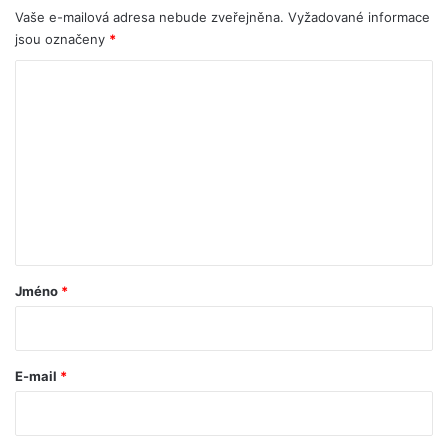
Vaše e-mailová adresa nebude zveřejněna.
Vyžadované informace
jsou označeny
*
K
o
m
e
n
t
á
ř
Jméno
*
*
E-mail
*