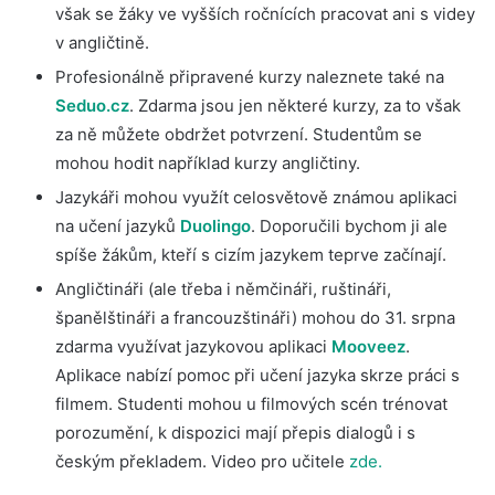
však se žáky ve vyšších ročnících pracovat ani s videy
v angličtině.
Profesionálně připravené kurzy naleznete také na
Seduo.cz
. Zdarma jsou jen některé kurzy, za to však
za ně můžete obdržet potvrzení. Studentům se
mohou hodit například kurzy angličtiny.
Jazykáři mohou využít celosvětově známou aplikaci
na učení jazyků
Duolingo
. Doporučili bychom ji ale
spíše žákům, kteří s cizím jazykem teprve začínají.
Angličtináři (ale třeba i němčináři, ruštináři,
španělštináři a francouzštináři) mohou do 31. srpna
zdarma využívat jazykovou aplikaci
Mooveez
.
Aplikace nabízí pomoc při učení jazyka skrze práci s
filmem. Studenti mohou u filmových scén trénovat
porozumění, k dispozici mají přepis dialogů i s
českým překladem. Video pro učitele
zde.