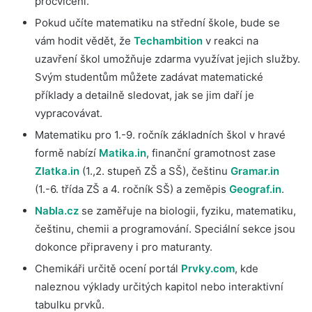
procvičení.
Pokud učíte matematiku na střední škole, bude se
vám hodit vědět, že
Techambition
v reakci na
uzavření škol umožňuje zdarma využívat jejich služby.
Svým studentům můžete zadávat matematické
příklady a detailně sledovat, jak se jim daří je
vypracovávat.
Matematiku pro 1.-9. ročník základních škol v hravé
formě nabízí
Matika.in
, finanční gramotnost zase
Zlatka.in
(1.,2. stupeň ZŠ a SŠ), češtinu
Gramar.in
(1.-6. třída ZŠ a 4. ročník SŠ) a zeměpis
Geograf.in
.
Nabla.cz
se zaměřuje na biologii, fyziku, matematiku,
češtinu, chemii a programování. Speciální sekce jsou
dokonce připraveny i pro maturanty.
Chemikáři určitě ocení portál
Prvky.com
, kde
naleznou výklady určitých kapitol nebo interaktivní
tabulku prvků.