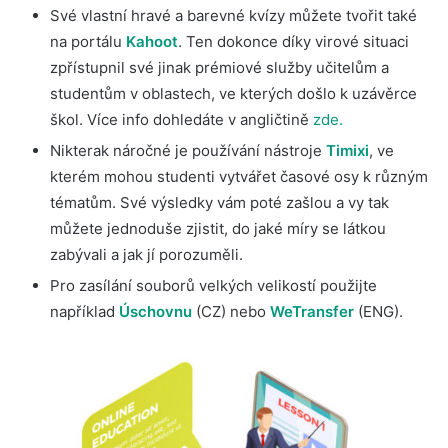
Své vlastní hravé a barevné kvízy můžete tvořit také
na portálu
Kahoot
. Ten dokonce díky virové situaci
zpřístupnil své jinak prémiové služby učitelům a
studentům v oblastech, ve kterých došlo k uzávěrce
škol. Více info dohledáte v angličtině
zde.
Nikterak náročné je používání nástroje
Timixi
, ve
kterém mohou studenti vytvářet časové osy k různým
tématům. Své výsledky vám poté zašlou a vy tak
můžete jednoduše zjistit, do jaké míry se látkou
zabývali a jak jí porozuměli.
Pro zasílání souborů velkých velikostí použijte
například
Úschovnu
(CZ) nebo
WeTransfer
(ENG).